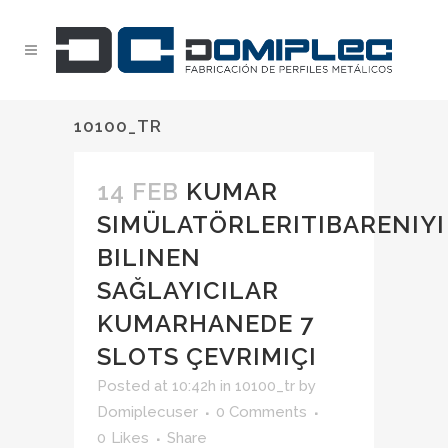
10100_TR
14 FEB
KUMAR
SIMÜLATÖRLERITIBARENIYI
BILINEN
SAĞLAYICILAR
KUMARHANEDE 7
SLOTS ÇEVRIMIÇI
Posted at 10:42h
in
10100_tr
by
Domiplecuser
0 Comments
0
Likes
Share