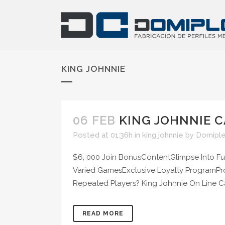
KING JOHNNIE
06 FEB
KING JOHNNIE C
Posted at 01:36h
in
king johnnie
by
Domipl
$6, 000 Join BonusContentGlimpse Into F
Varied GamesExclusive Loyalty ProgramPro
Repeated Players? King Johnnie On Line Ca
READ MORE