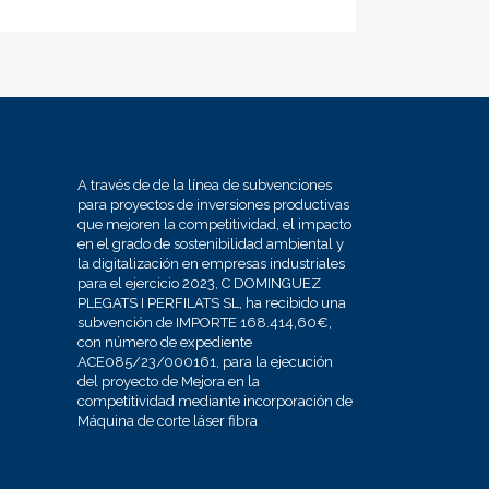
A través de de la línea de subvenciones
para proyectos de inversiones productivas
que mejoren la competitividad, el impacto
en el grado de sostenibilidad ambiental y
la digitalización en empresas industriales
para el ejercicio 2023, C DOMINGUEZ
PLEGATS I PERFILATS SL, ha recibido una
subvención de IMPORTE 168.414,60€,
con número de expediente
ACE085/23/000161, para la ejecución
del proyecto de Mejora en la
competitividad mediante incorporación de
Máquina de corte láser fibra