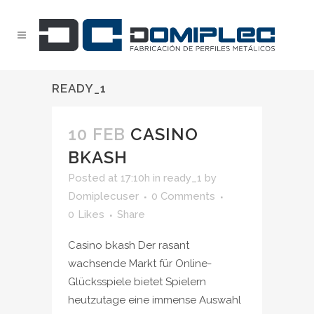
READY_1
10 FEB
CASINO
BKASH
Posted at 17:10h
in
ready_1
by
Domiplecuser
0 Comments
0
Likes
Share
Casino bkash Der rasant
wachsende Markt für Online-
Glücksspiele bietet Spielern
heutzutage eine immense Auswahl