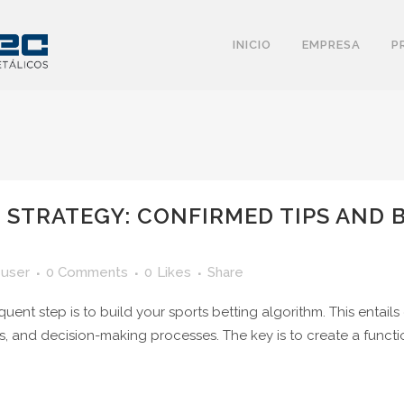
INICIO
EMPRESA
P
 STRATEGY: CONFIRMED TIPS AND 
user
0 Comments
0
Likes
Share
nt step is to build your sports betting algorithm. This entail
es, and decision-making processes. The key is to create a funct