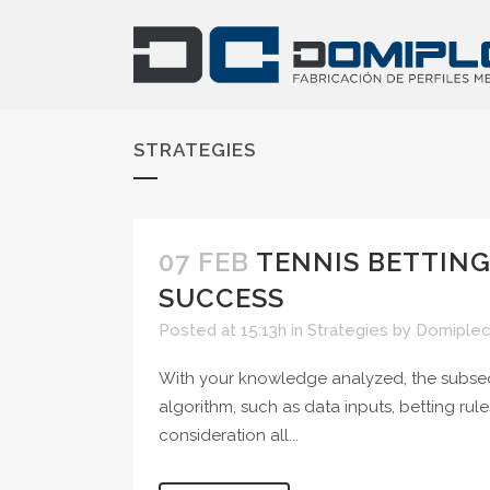
STRATEGIES
07 FEB
TENNIS BETTING
SUCCESS
Posted at 15:13h
in
Strategies
by
Domiplec
With your knowledge analyzed, the subseque
algorithm, such as data inputs, betting rul
consideration all...