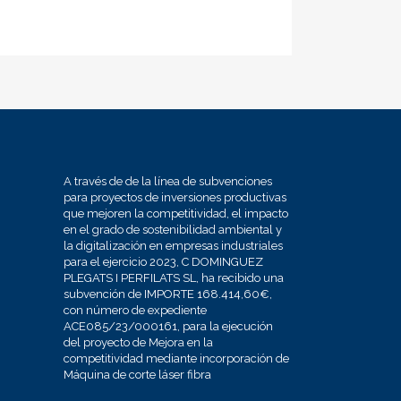
A través de de la línea de subvenciones
para proyectos de inversiones productivas
que mejoren la competitividad, el impacto
en el grado de sostenibilidad ambiental y
la digitalización en empresas industriales
para el ejercicio 2023, C DOMINGUEZ
PLEGATS I PERFILATS SL, ha recibido una
subvención de IMPORTE 168.414,60€,
con número de expediente
ACE085/23/000161, para la ejecución
del proyecto de Mejora en la
competitividad mediante incorporación de
Máquina de corte láser fibra